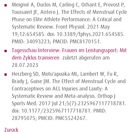
Meignié A, Duclos M, Carling C, Orhant E, Provost P,
Toussaint JF, Antero J. The Effects of Menstrual Cycle
Phase on Elite Athlete Performance: A Critical and
Systematic Review. Front Physiol. 2021 May
19;12:654585. doi: 10.3389/fphys.2021.654585.
PMID: 34093223; PMCID: PMC8170151.
Tagesschau Interview: Frauen im Leistungssport: Mit
dem Zyklus trainieren
zuletzt abgerufen am
28.07.2023
Herzberg SD, Motu'apuaka ML, Lambert W, Fu R,
Brady J, Guise JM. The Effect of Menstrual Cycle and
Contraceptives on ACL Injuries and Laxity: A
Systematic Review and Meta-analysis. Orthop J
Sports Med. 2017 Jul 21;5(7):2325967117718781.
doi: 10.1177/2325967117718781. PMID:
28795075; PMCID: PMC5524267.
Zurück