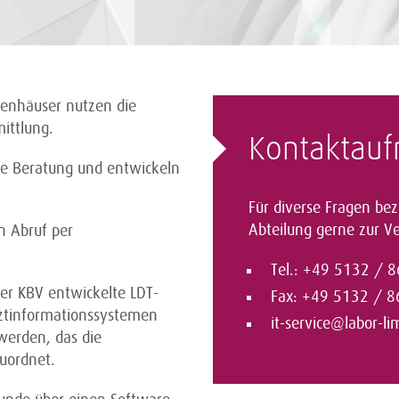
enhäuser nutzen die
ittlung.
Kontaktau
lle Beratung und entwickeln
Für diverse Fragen bez
Abteilung gerne zur V
n Abruf per
Tel.: +49 5132 / 
der KBV entwickelte LDT-
Fax: +49 5132 / 8
ztinformationssystemen
it-service@labor-li
 werden, das die
uordnet.