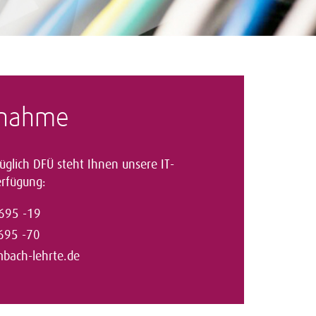
fnahme
üglich DFÜ steht Ihnen unsere IT-
erfügung:
8695 -19
695 -70
mbach-lehrte.de