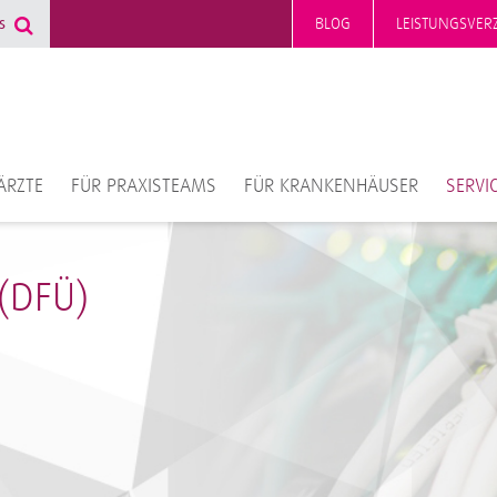
BLOG
LEISTUNGSVERZ
ÄRZTE
FÜR PRAXISTEAMS
FÜR KRANKENHÄUSER
SERVI
(DFÜ)