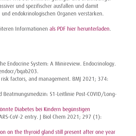
siver und spezifischer ausfallen und damit
 und endokrinologischen Organen verstärken.
eiteren Informationen
als PDF hier herunterladen
.
the Endocrine System: A Minireview. Endocrinology.
/endocr/bqab203.
, risk factors, and management. BMJ 2021; 374:
d Beatmungsmedizin: S1-Leitlinie Post-COVID/Long-
önnte Diabetes bei Kindern begünstigen
n SARS-CoV-2 entry. J Biol Chem 2021; 297 (1):
tion on the thyroid gland still present after one year