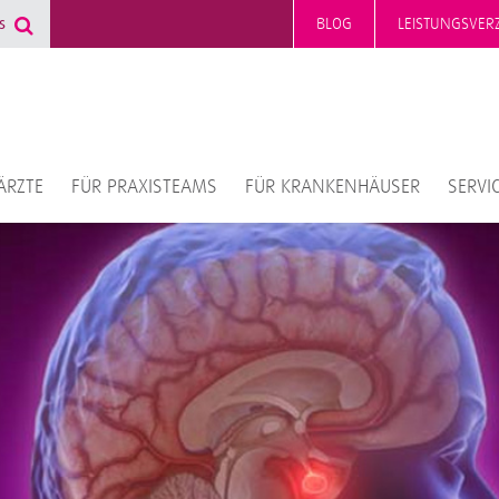
BLOG
LEISTUNGSVERZ
ÄRZTE
FÜR PRAXISTEAMS
FÜR KRANKENHÄUSER
SERVI