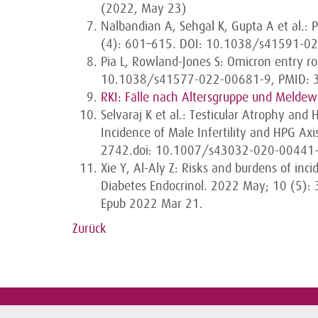
(2022, May 23)
Nalbandian A, Sehgal K, Gupta A et al.
(4): 601–615. DOI: 10.1038/s41591-02
Pia L, Rowland-Jones S: Omicron entry r
10.1038/s41577-022-00681-9, PMID: 
RKI: Fälle nach Altersgruppe und Melde
Selvaraj K et al.: Testicular Atrophy and
Incidence of Male Infertility and HPG Ax
2742.doi: 10.1007/s43032-020-00441-
Xie Y, Al-Aly Z: Risks and burdens of inc
Diabetes Endocrinol. 2022 May; 10 (5)
Epub 2022 Mar 21.
Zurück