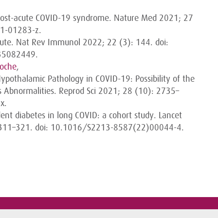
: Post-acute COVID-19 syndrome. Nature Med 2021; 27
1-01283-z.
oute. Nat Rev Immunol 2022; 22 (3): 144. doi:
35082449.
woche
,
 Hypothalamic Pathology in COVID-19: Possibility of the
is Abnormalities. Reprod Sci 2021; 28 (10): 2735–
x.
ident diabetes in long COVID: a cohort study. Lancet
: 311–321. doi: 10.1016/S2213-8587(22)00044-4.