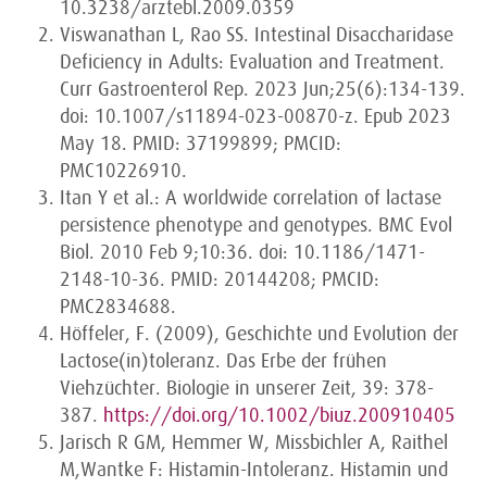
10.3238/arztebl.2009.0359
Viswanathan L, Rao SS. Intestinal Disaccharidase
Deficiency in Adults: Evaluation and Treatment.
Curr Gastroenterol Rep. 2023 Jun;25(6):134-139.
doi: 10.1007/s11894-023-00870-z. Epub 2023
May 18. PMID: 37199899; PMCID:
PMC10226910.
Itan Y et al.: A worldwide correlation of lactase
persistence phenotype and genotypes. BMC Evol
Biol. 2010 Feb 9;10:36. doi: 10.1186/1471-
2148-10-36. PMID: 20144208; PMCID:
PMC2834688.
Höffeler, F. (2009), Geschichte und Evolution der
Lactose(in)toleranz. Das Erbe der frühen
Viehzüchter. Biologie in unserer Zeit, 39: 378-
387.
https://doi.org/10.1002/biuz.200910405
Jarisch R GM, Hemmer W, Missbichler A, Raithel
M,Wantke F: Histamin-Intoleranz. Histamin und