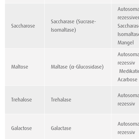
Autosoma
rezessive
Saccharase (Sucrase-
Saccharose
Saccharas
Isomaltase)
Isomaltas
Mangel
Autosoma
rezessiv
Maltose
Maltase (α-Glucosidase)
Medikati
Acarbose
Autosoma
Trehalose
Trehalase
rezessiv
Autosoma
Galactose
Galactase
rezessiv