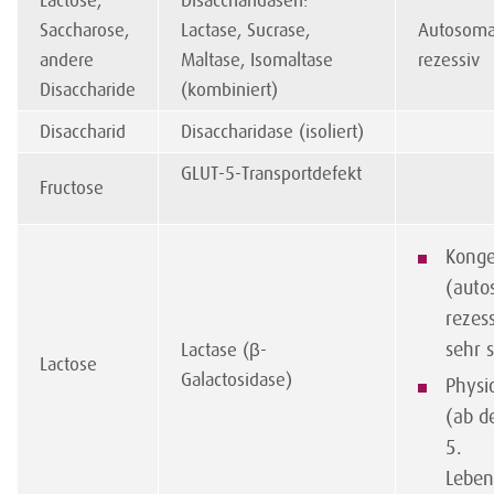
Lactose,
Disaccharidasen:
Saccharose,
Lactase, Sucrase,
Autosoma
andere
Maltase, Isomaltase
rezessiv
Disaccharide
(kombiniert)
Disaccharid
Disaccharidase (isoliert)
GLUT-5-Transportdefekt
Fructose
Konge
(auto
rezess
sehr 
Lactase (β-
Lactose
Galactosidase)
Physi
(ab d
5.
Leben