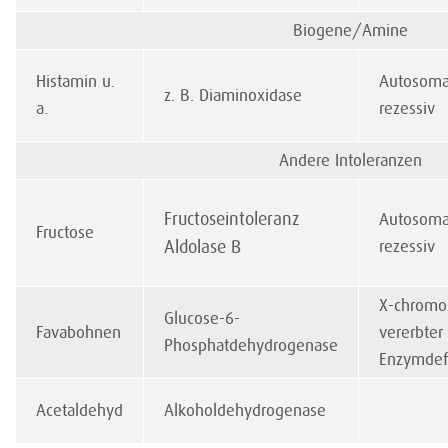
Biogene/Amine
Histamin u.
Autosoma
z. B. Diaminoxidase
a.
rezessiv
Andere Intoleranzen
Fructoseintoleranz
Autosoma
Fructose
Aldolase B
rezessiv
X-chromo
Glucose-6-
Favabohnen
vererbter
Phosphatdehydrogenase
Enzymdef
Acetaldehyd
Alkoholdehydrogenase