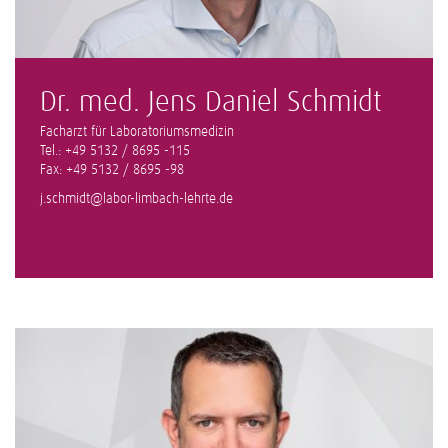
Dr. med. Jens Daniel Schmidt
Facharzt für Laboratoriumsmedizin
Tel.: +49 5132 / 8695 -115
Fax: +49 5132 / 8695 -98
j.schmidt@labor-limbach-lehrte.de