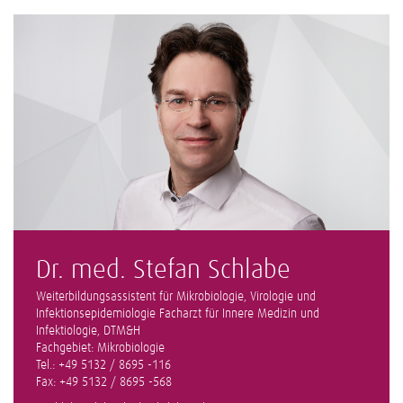
Dr. med. Stefan Schlabe
Weiterbildungsassistent für Mikrobiologie, Virologie und
Infektionsepidemiologie Facharzt für Innere Medizin und
Infektiologie, DTM&H
Fachgebiet: Mikrobiologie
Tel.: +49 5132 / 8695 -116
Fax: +49 5132 / 8695 -568