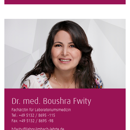
Dr. med. Boushra Fwity
Fachärztin für Laboratoriumsmedizin
Tel.: +49 5132 / 8695 -115
Fax: +49 5132 / 8695 -98
b.fwity@labor-limbach-lehrte.de