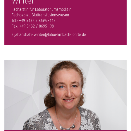
Winter
Fachärztin für Laboratoriumsmedizin
Fachgebiet: Bluttransfusionswesen
Tel.: +49 5132 / 8695 -115
Fax: +49 5132 / 8695 -98
s.jahanshahi-winter@labor-limbach-lehrte.de