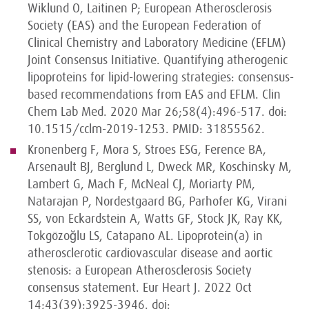
Wiklund O, Laitinen P; European Atherosclerosis
Society (EAS) and the European Federation of
Clinical Chemistry and Laboratory Medicine (EFLM)
Joint Consensus Initiative. Quantifying atherogenic
lipoproteins for lipid-lowering strategies: consensus-
based recommendations from EAS and EFLM. Clin
Chem Lab Med. 2020 Mar 26;58(4):496-517. doi:
10.1515/cclm-2019-1253. PMID: 31855562.
Kronenberg F, Mora S, Stroes ESG, Ference BA,
Arsenault BJ, Berglund L, Dweck MR, Koschinsky M,
Lambert G, Mach F, McNeal CJ, Moriarty PM,
Natarajan P, Nordestgaard BG, Parhofer KG, Virani
SS, von Eckardstein A, Watts GF, Stock JK, Ray KK,
Tokgözoğlu LS, Catapano AL. Lipoprotein(a) in
atherosclerotic cardiovascular disease and aortic
stenosis: a European Atherosclerosis Society
consensus statement. Eur Heart J. 2022 Oct
14;43(39):3925-3946. doi: