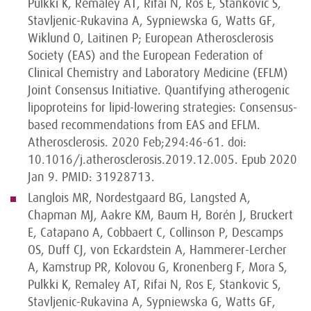
Pulkki K, Remaley AT, Rifai N, Ros E, Stankovic S,
Stavljenic-Rukavina A, Sypniewska G, Watts GF,
Wiklund O, Laitinen P; European Atherosclerosis
Society (EAS) and the European Federation of
Clinical Chemistry and Laboratory Medicine (EFLM)
Joint Consensus Initiative. Quantifying atherogenic
lipoproteins for lipid-lowering strategies: Consensus-
based recommendations from EAS and EFLM.
Atherosclerosis. 2020 Feb;294:46-61. doi:
10.1016/j.atherosclerosis.2019.12.005. Epub 2020
Jan 9. PMID: 31928713.
Langlois MR, Nordestgaard BG, Langsted A,
Chapman MJ, Aakre KM, Baum H, Borén J, Bruckert
E, Catapano A, Cobbaert C, Collinson P, Descamps
OS, Duff CJ, von Eckardstein A, Hammerer-Lercher
A, Kamstrup PR, Kolovou G, Kronenberg F, Mora S,
Pulkki K, Remaley AT, Rifai N, Ros E, Stankovic S,
Stavljenic-Rukavina A, Sypniewska G, Watts GF,