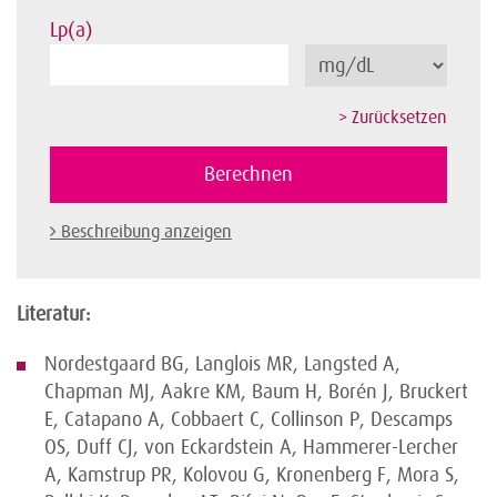
Lp(a)
Beschreibung anzeigen
Literatur:
Nordestgaard BG, Langlois MR, Langsted A,
Chapman MJ, Aakre KM, Baum H, Borén J, Bruckert
E, Catapano A, Cobbaert C, Collinson P, Descamps
OS, Duff CJ, von Eckardstein A, Hammerer-Lercher
A, Kamstrup PR, Kolovou G, Kronenberg F, Mora S,