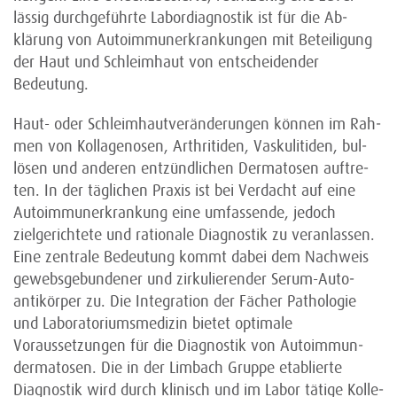
lässig durchgeführte Labor­diagnostik ist für die Ab­
klärung von Auto­immun­erkrankungen mit Betei­ligung
der Haut und Schleim­haut von entscheidender
Bedeutung.
Haut- oder Schleimhautveränderungen können im Ra­h­
men von Kollagenosen, Arthritiden, Vas­kulitiden, bul­
lösen und anderen entzündlichen Dermatosen auftre­
ten. In der täglichen Praxis ist bei Verdacht auf eine
Autoimmunerkrankung eine umfassende, je­doch
zielgerichtete und rationale Diagnostik zu ver­anlassen.
Eine zentrale Bedeutung kommt dabei dem Nachweis
gewebs­gebundener und zirkulierender Se­rum-Auto­­
antikörper zu. Die Integration der Fächer Pathologie
und Labora­toriumsmedizin bietet optimale
Voraussetzungen für die Diagnostik von Autoimmun­
dermatosen. Die in der Limbach Gruppe etablierte
Diagnostik wird durch klinisch und im Labor tätige Kolle­